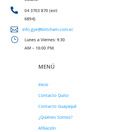

04 3703 870 (ext:
6894)

info.gye@britcham.com.ec
}
Lunes a Viernes: 9:30
AM – 16:00 PM.
MENÚ
Inicio
Contacto Quito
Contacto Guayaquil
¿Quiénes Somos?
Afiliación