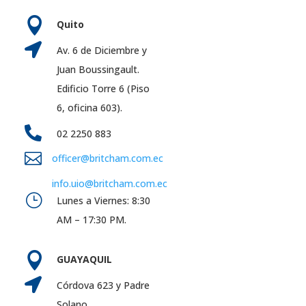

Quito

Av. 6 de Diciembre y
Juan Boussingault.
Edificio Torre 6 (Piso
6, oficina 603).

02 2250 883

officer@britcham.com.ec
info.uio@britcham.com.ec
}
Lunes a Viernes: 8:30
AM – 17:30 PM.

GUAYAQUIL

Córdova 623 y Padre
Solano.