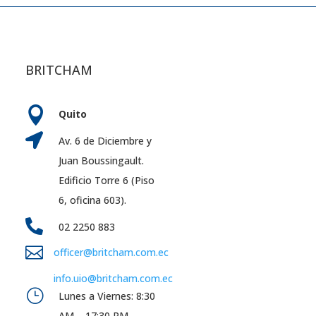
BRITCHAM

Quito

Av. 6 de Diciembre y
Juan Boussingault.
Edificio Torre 6 (Piso
6, oficina 603).

02 2250 883

officer@britcham.com.ec
info.uio@britcham.com.ec
}
Lunes a Viernes: 8:30
AM – 17:30 PM.