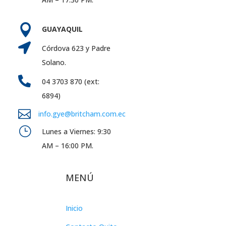

GUAYAQUIL

Córdova 623 y Padre
Solano.

04 3703 870 (ext:
6894)

info.gye@britcham.com.ec
}
Lunes a Viernes: 9:30
AM – 16:00 PM.
MENÚ
Inicio