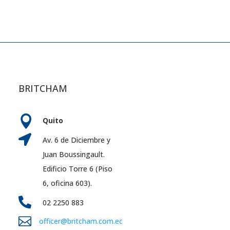
BRITCHAM

Quito

Av. 6 de Diciembre y
Juan Boussingault.
Edificio Torre 6 (Piso
6, oficina 603).

02 2250 883

officer@britcham.com.ec