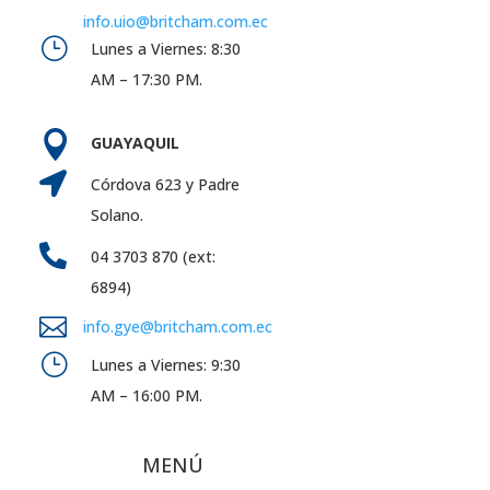
info.uio@britcham.com.ec
}
Lunes a Viernes: 8:30
AM – 17:30 PM.

GUAYAQUIL

Córdova 623 y Padre
Solano.

04 3703 870 (ext:
6894)

info.gye@britcham.com.ec
}
Lunes a Viernes: 9:30
AM – 16:00 PM.
MENÚ