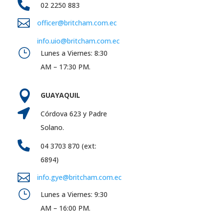

02 2250 883

officer@britcham.com.ec
info.uio@britcham.com.ec
}
Lunes a Viernes: 8:30
AM – 17:30 PM.

GUAYAQUIL

Córdova 623 y Padre
Solano.

04 3703 870 (ext:
6894)

info.gye@britcham.com.ec
}
Lunes a Viernes: 9:30
AM – 16:00 PM.