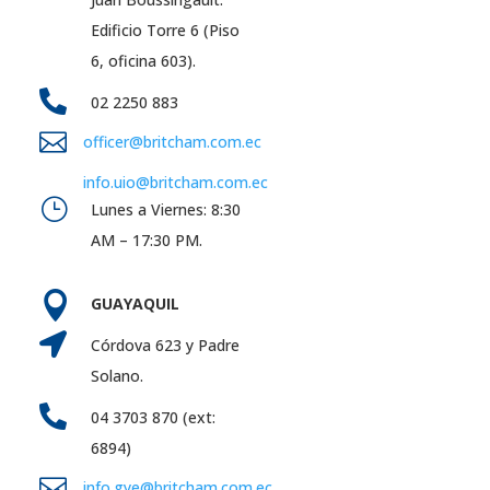
Edificio Torre 6 (Piso
6, oficina 603).

02 2250 883

officer@britcham.com.ec
info.uio@britcham.com.ec
}
Lunes a Viernes: 8:30
AM – 17:30 PM.

GUAYAQUIL

Córdova 623 y Padre
Solano.

04 3703 870 (ext:
6894)

info.gye@britcham.com.ec