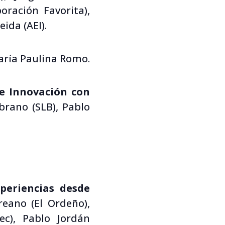
ración Favorita),
ida (AEI).
aría Paulina Romo.
 e Innovación con
brano (SLB), Pablo
periencias desde
reano (El Ordeño),
ec), Pablo Jordán