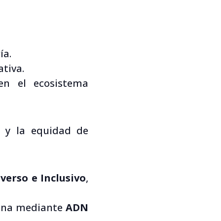
ía.
ativa.
cen el ecosistema
n y la equidad de
verso e Inclusivo
,
mana mediante
ADN