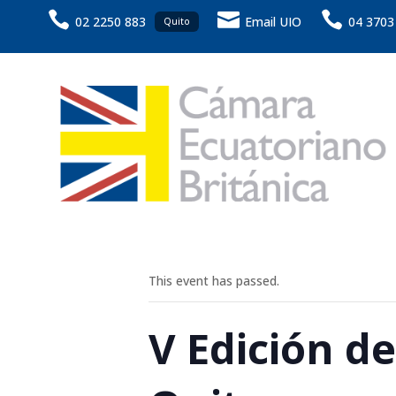



02 2250 883
Email UIO
04 3703
Quito
This event has passed.
V Edición d