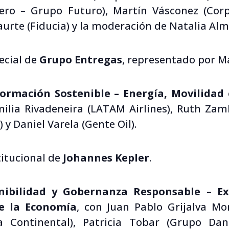
ero – Grupo Futuro), Martín Vásconez (Corpo
aurte (Fiducia) y la moderación de Natalia Alme
ecial de
Grupo Entregas
, representado por M
formación Sostenible – Energía, Movilidad
milia Rivadeneira (LATAM Airlines), Ruth Zam
 y Daniel Varela (Gente Oil).
titucional de
Johannes Kepler
.
enibilidad y Gobernanza Responsable – Ex
de la Economía
, con Juan Pablo Grijalva Mo
ca Continental), Patricia Tobar (Grupo Dan