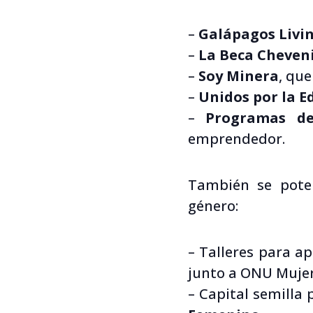
–
Galápagos Livin
–
La Beca Cheven
–
Soy Minera
, que
–
Unidos por la E
–
Programas de
emprendedor.
También se poten
género:
– Talleres para ap
junto a ONU Mujer
– Capital semill