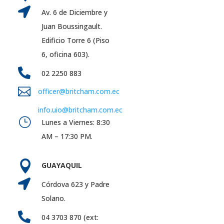

Av. 6 de Diciembre y
Juan Boussingault.
Edificio Torre 6 (Piso
6, oficina 603).

02 2250 883

officer@britcham.com.ec
info.uio@britcham.com.ec
}
Lunes a Viernes: 8:30
AM – 17:30 PM.

GUAYAQUIL

Córdova 623 y Padre
Solano.

04 3703 870 (ext: