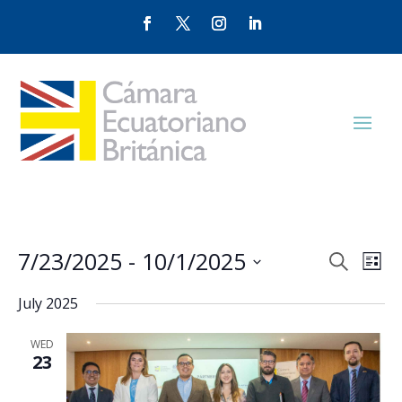
Events
Eve
7/23/2025
 - 
10/1/2025
Search
List
Vie
Search
Select
Nav
and
July 2025
date.
Views
WED
Naviga
23