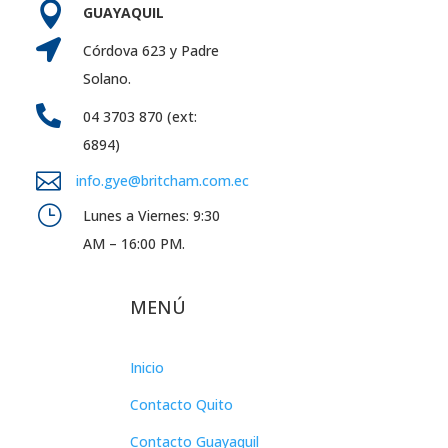

GUAYAQUIL

Córdova 623 y Padre
Solano.

04 3703 870 (ext:
6894)

info.gye@britcham.com.ec
}
Lunes a Viernes: 9:30
AM – 16:00 PM.
MENÚ
Inicio
Contacto Quito
Contacto Guayaquil