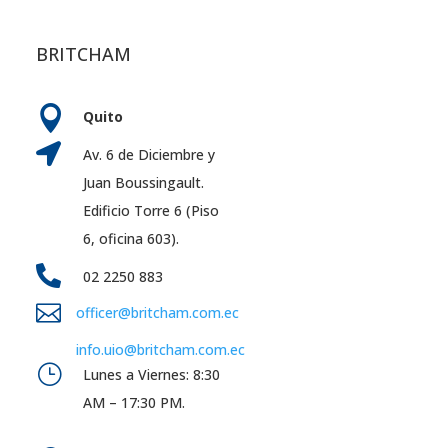
BRITCHAM

Quito

Av. 6 de Diciembre y
Juan Boussingault.
Edificio Torre 6 (Piso
6, oficina 603).

02 2250 883

officer@britcham.com.ec
info.uio@britcham.com.ec
}
Lunes a Viernes: 8:30
AM – 17:30 PM.