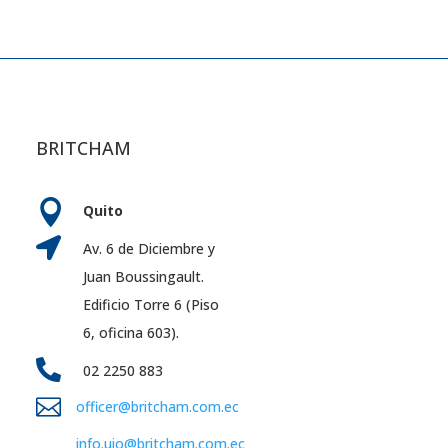
BRITCHAM

Quito

Av. 6 de Diciembre y
Juan Boussingault.
Edificio Torre 6 (Piso
6, oficina 603).

02 2250 883

officer@britcham.com.ec
info.uio@britcham.com.ec