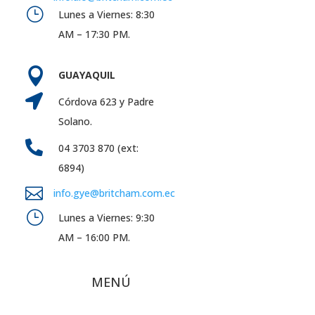
}
Lunes a Viernes: 8:30
AM – 17:30 PM.

GUAYAQUIL

Córdova 623 y Padre
Solano.

04 3703 870 (ext:
6894)

info.gye@britcham.com.ec
}
Lunes a Viernes: 9:30
AM – 16:00 PM.
MENÚ