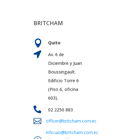
BRITCHAM

Quito

Av. 6 de
Diciembre y Juan
Boussingault.
Edificio Torre 6
(Piso 6, oficina
603).

02 2250 883

officer@britcham.com.ec
info.uio@britcham.com.ec