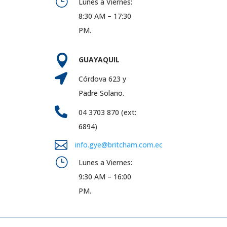
}
Lunes a Viernes:
8:30 AM – 17:30
PM.

GUAYAQUIL

Córdova 623 y
Padre Solano.

04 3703 870 (ext:
6894)

info.gye@britcham.com.ec
}
Lunes a Viernes:
9:30 AM – 16:00
PM.