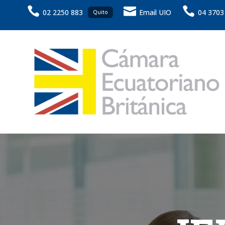



02 2250 883
Email UIO
04 3703
Quito