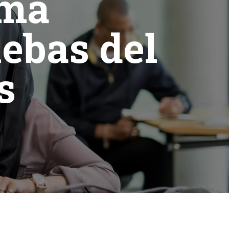
ema
uebas del
s