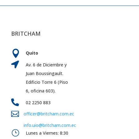
BRITCHAM

Quito

Av. 6 de Diciembre y
Juan Boussingault.
Edificio Torre 6 (Piso
6, oficina 603).

02 2250 883

officer@britcham.com.ec
info.uio@britcham.com.ec
}
Lunes a Viernes: 8:30