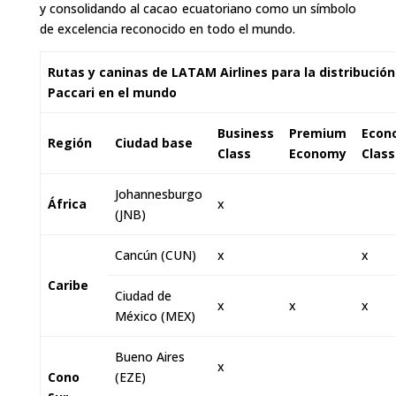
y consolidando al cacao ecuatoriano como un símbolo
de excelencia reconocido en todo el mundo.
Rutas y caninas de LATAM Airlines para la distribución
Paccari en el mundo
Business
Premium
Econ
Región
Ciudad base
Class
Economy
Class
Johannesburgo
África
x
(JNB)
Cancún (CUN)
x
x
Caribe
Ciudad de
x
x
x
México (MEX)
Bueno Aires
x
Cono
(EZE)