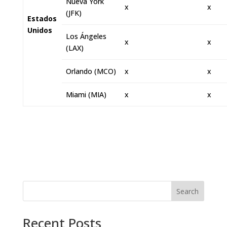
Nueva York
x
x
(JFK)
Estados
Unidos
Los Ángeles
x
x
(LAX)
Orlando (MCO)
x
x
Miami (MIA)
x
x
Search
Recent Posts