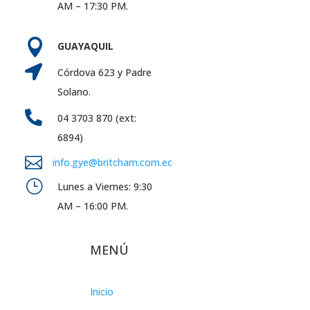
AM – 17:30 PM.

GUAYAQUIL

Córdova 623 y Padre
Solano.

04 3703 870 (ext:
6894)

info.gye@britcham.com.ec
}
Lunes a Viernes: 9:30
AM – 16:00 PM.
MENÚ
Inicio