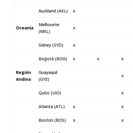
Auckland (AKL)
x
Melbourne
Oceanía
x
(MEL)
Sidney (SYD)
x
Bogotá (BOG)
x
x
x
Región
Guayaquil
x
Andina
(GYE)
Quito (UIO)
x
Atlanta (ATL)
x
x
Boston (BOS)
x
x