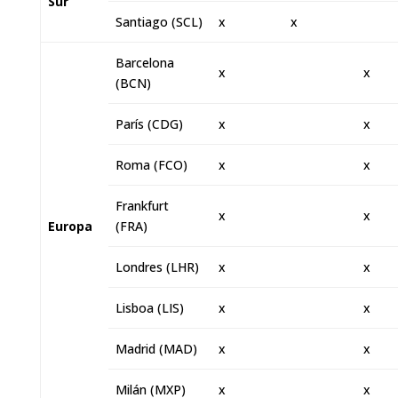
Sur
Santiago (SCL)
x
x
Barcelona
x
x
(BCN)
París (CDG)
x
x
Roma (FCO)
x
x
Frankfurt
x
x
Europa
(FRA)
Londres (LHR)
x
x
Lisboa (LIS)
x
x
Madrid (MAD)
x
x
Milán (MXP)
x
x