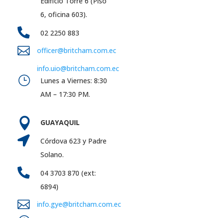
Edificio Torre 6 (Piso
6, oficina 603).

02 2250 883

officer@britcham.com.ec
info.uio@britcham.com.ec
}
Lunes a Viernes: 8:30
AM – 17:30 PM.

GUAYAQUIL

Córdova 623 y Padre
Solano.

04 3703 870 (ext:
6894)

info.gye@britcham.com.ec