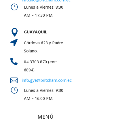
}
Lunes a Viernes: 8:30
AM – 17:30 PM.

GUAYAQUIL

Córdova 623 y Padre
Solano.

04 3703 870 (ext:
6894)

info.gye@britcham.com.ec
}
Lunes a Viernes: 9:30
AM – 16:00 PM.
MENÚ