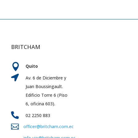
BRITCHAM

Quito

Av. 6 de Diciembre y
Juan Boussingault.
Edificio Torre 6 (Piso
6, oficina 603).

02 2250 883

officer@britcham.com.ec
info.uio@britcham.com.ec