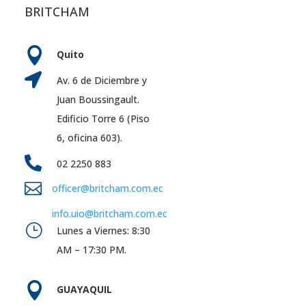
BRITCHAM

Quito

Av. 6 de Diciembre y
Juan Boussingault.
Edificio Torre 6 (Piso
6, oficina 603).

02 2250 883

officer@britcham.com.ec
info.uio@britcham.com.ec
}
Lunes a Viernes: 8:30
AM – 17:30 PM.

GUAYAQUIL