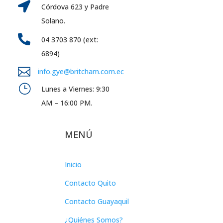

Córdova 623 y Padre
Solano.

04 3703 870 (ext:
6894)

info.gye@britcham.com.ec
}
Lunes a Viernes: 9:30
AM – 16:00 PM.
MENÚ
Inicio
Contacto Quito
Contacto Guayaquil
¿Quiénes Somos?