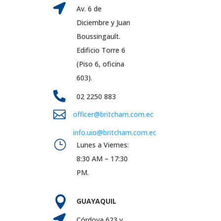

Av. 6 de
Diciembre y Juan
Boussingault.
Edificio Torre 6
(Piso 6, oficina
603).

02 2250 883

officer@britcham.com.ec
info.uio@britcham.com.ec
}
Lunes a Viernes:
8:30 AM – 17:30
PM.

GUAYAQUIL

Córdova 623 y