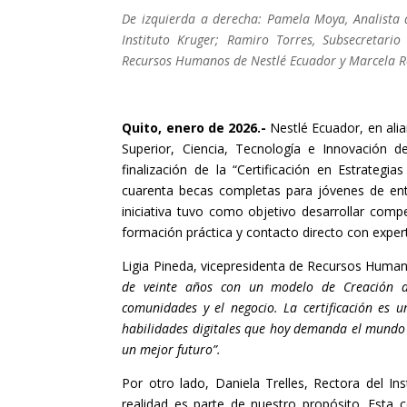
De izquierda a derecha: Pamela Moya, Analista 
Instituto Kruger; Ramiro Torres, Subsecretario
Recursos Humanos de Nestlé Ecuador y Marcela Ro
Quito, enero de 2026.-
Nestlé Ecuador, en alia
Superior, Ciencia, Tecnología e Innovación 
finalización de la “Certificación en Estrateg
cuarenta becas completas para jóvenes de ent
iniciativa tuvo como objetivo desarrollar compe
formación práctica y contacto directo con exper
Ligia Pineda, vicepresidenta de Recursos Huma
de veinte años con un modelo de Creación d
comunidades y el negocio. La certificación es 
habilidades digitales que hoy demanda el mundo 
un mejor futuro”.
Por otro lado, Daniela Trelles, Rectora del I
realidad es parte de nuestro propósito. Esta 