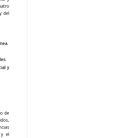
uatro
y del
ínea.
les.
ial y
ao de
dos,
ncias
 y el