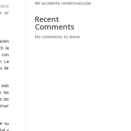
del accidente cerebrovascular
ctora
ta de
Recent
Comments
No comments to show.
ación
ró la
s con
n. La
és de
e más
a las
a las
truir
ar su
tal y