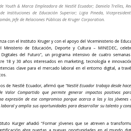
de Youth & Marca Empleadora de Nestlé Ecuador; Daniela Trelles, Re
 de Instituciones de Educación Superior; Ligia Pineda, Vicepresiden
mán, Jefe de Relaciones Públicas de Kruger Corporation.
nza con el Instituto Kruger y con el apoyo del Viceministerio de Educ
del Ministerio de Educación, Deporte y Cultura – MINEDEC, celeb
ias Digitales del Futuro”, un programa intensivo de cuatro semana
re 18 y 30 años interesados en marketing, tecnología e innovació
tencias clave para el mercado laboral en el entorno digital, a trav
tos.
nos de Nestlé Ecuador, afirmó que
“Nestlé Ecuador trabaja desde hac
e Valor Compartido que permite generar impactos positivos par
una expresión de ese compromiso porque acerca a las y los jóvenes 
laboral y amplía sus oportunidades para desarrollar su talento y cons
nstituto Kurger añadió “Formar jóvenes que se atreven a transform
certificación abre puertas a nuevas oportunidades en el mundo digi