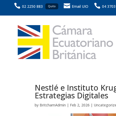



02 2250 883
Email UIO
04 3703
Quito
Nestlé e Instituto Kru
Estrategias Digitales
by
BritchamAdmin
|
Feb 2, 2026
|
Uncategoriz