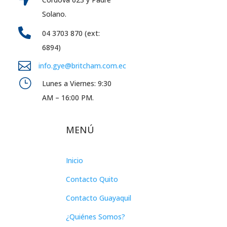
Solano.

04 3703 870 (ext:
6894)

info.gye@britcham.com.ec
}
Lunes a Viernes: 9:30
AM – 16:00 PM.
MENÚ
Inicio
Contacto Quito
Contacto Guayaquil
¿Quiénes Somos?