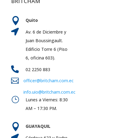
BRITCHAM

Quito

Av. 6 de Diciembre y
Juan Boussingault.
Edificio Torre 6 (Piso
6, oficina 603).

02 2250 883

officer@britcham.com.ec
info.uio@britcham.com.ec
}
Lunes a Viernes: 8:30
AM – 17:30 PM.

GUAYAQUIL

Córdova 623 y Padre