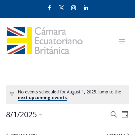
No events scheduled for August 1, 2025. Jump to the
next upcoming events
.
Events
Eve
8/1/2025
Search
Day
Vie
Search
Select
Nav
and
date.