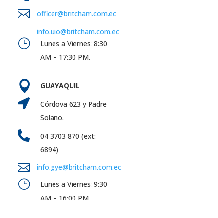

officer@britcham.com.ec
info.uio@britcham.com.ec
}
Lunes a Viernes: 8:30
AM – 17:30 PM.

GUAYAQUIL

Córdova 623 y Padre
Solano.

04 3703 870 (ext:
6894)

info.gye@britcham.com.ec
}
Lunes a Viernes: 9:30
AM – 16:00 PM.