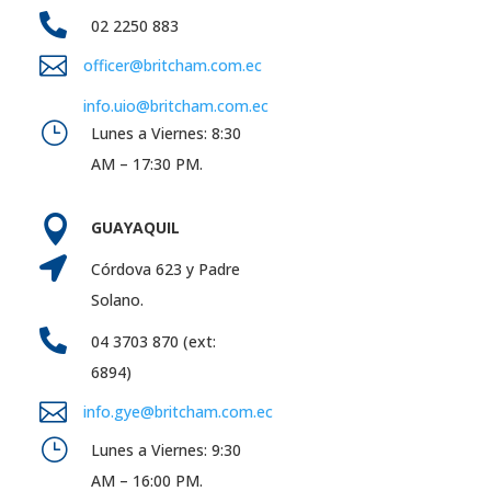

02 2250 883

officer@britcham.com.ec
info.uio@britcham.com.ec
}
Lunes a Viernes: 8:30
AM – 17:30 PM.

GUAYAQUIL

Córdova 623 y Padre
Solano.

04 3703 870 (ext:
6894)

info.gye@britcham.com.ec
}
Lunes a Viernes: 9:30
AM – 16:00 PM.