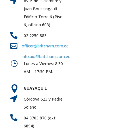

Av. 6 de Diciembre y
Juan Boussingault.
Edificio Torre 6 (Piso
6, oficina 603).

02 2250 883

officer@britcham.com.ec
info.uio@britcham.com.ec
}
Lunes a Viernes: 8:30
AM – 17:30 PM.

GUAYAQUIL

Córdova 623 y Padre
Solano.

04 3703 870 (ext:
6894)