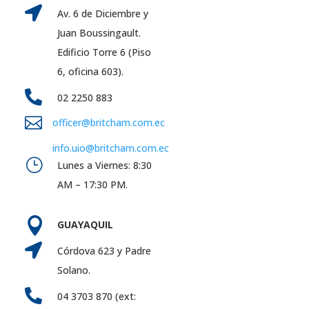

Av. 6 de Diciembre y
Juan Boussingault.
Edificio Torre 6 (Piso
6, oficina 603).

02 2250 883

officer@britcham.com.ec
info.uio@britcham.com.ec
}
Lunes a Viernes: 8:30
AM – 17:30 PM.

GUAYAQUIL

Córdova 623 y Padre
Solano.

04 3703 870 (ext: