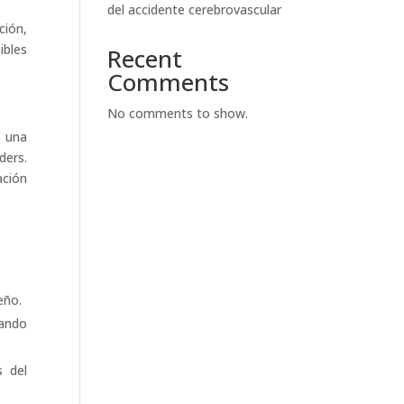
del accidente cerebrovascular
ción,
ibles
Recent
Comments
No comments to show.
e una
ders.
ación
eño.
zando
s del