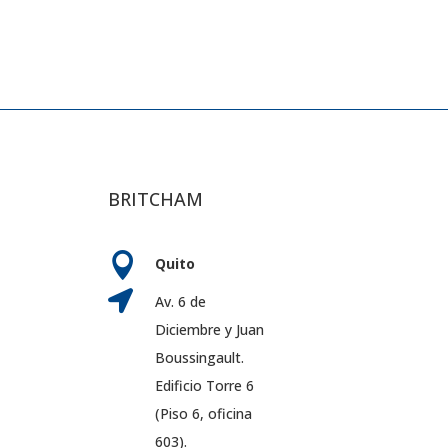
BRITCHAM

Quito

Av. 6 de
Diciembre y Juan
Boussingault.
Edificio Torre 6
(Piso 6, oficina
603).