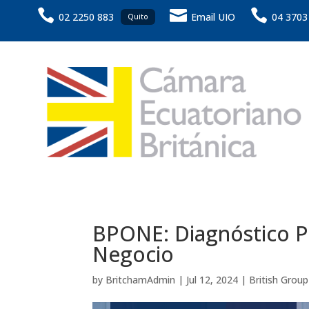



02 2250 883
Email UIO
04 3703
Quito
BPONE: Diagnóstico Pr
Negocio
by
BritchamAdmin
|
Jul 12, 2024
|
British Group