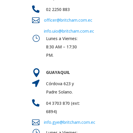

02 2250 883

officer@britcham.com.ec
info.uio@britcham.com.ec
}
Lunes a Viernes:
8:30 AM – 17:30
PM.

GUAYAQUIL

Córdova 623 y
Padre Solano.

04 3703 870 (ext:
6894)

info.gye@britcham.com.ec
}
Lunes a Viernes: