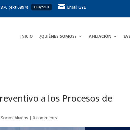

 870 (ext:6894)
Email GYE
Guayaquil
INICIO
¿QUIÉNES SOMOS?
AFILIACIÓN
EV
eventivo a los Procesos de
 Socios Aliados
|
0 comments