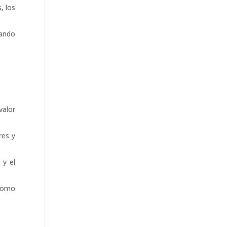
, los
zando
valor
res y
 y el
 como