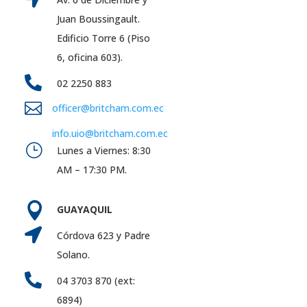
Juan Boussingault.
Edificio Torre 6 (Piso
6, oficina 603).

02 2250 883

officer@britcham.com.ec
info.uio@britcham.com.ec
}
Lunes a Viernes: 8:30
AM – 17:30 PM.

GUAYAQUIL

Córdova 623 y Padre
Solano.

04 3703 870 (ext:
6894)