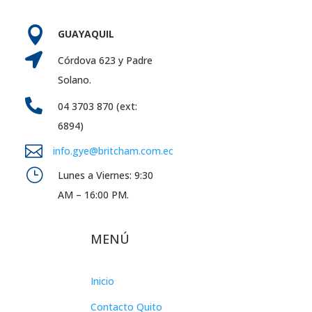

GUAYAQUIL

Córdova 623 y Padre
Solano.

04 3703 870 (ext:
6894)

info.gye@britcham.com.ec
}
Lunes a Viernes: 9:30
AM – 16:00 PM.
MENÚ
Inicio
Contacto Quito