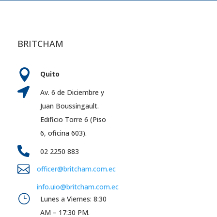
BRITCHAM

Quito

Av. 6 de Diciembre y
Juan Boussingault.
Edificio Torre 6 (Piso
6, oficina 603).

02 2250 883

officer@britcham.com.ec
info.uio@britcham.com.ec
}
Lunes a Viernes: 8:30
AM – 17:30 PM.