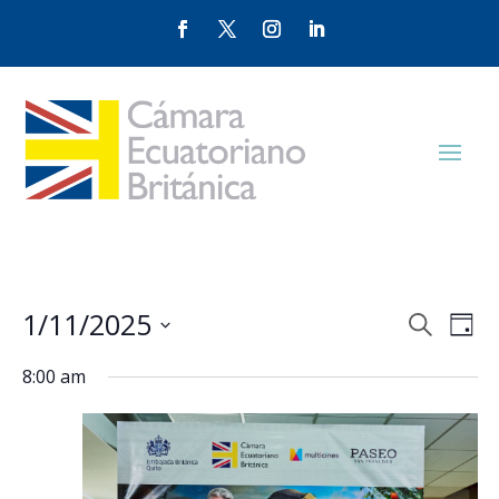
Events
Eve
1/11/2025
Search
Day
Vie
Search
Select
Nav
and
8:00 am
date.
Views
Naviga