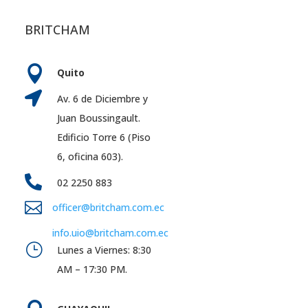
BRITCHAM

Quito

Av. 6 de Diciembre y
Juan Boussingault.
Edificio Torre 6 (Piso
6, oficina 603).

02 2250 883

officer@britcham.com.ec
info.uio@britcham.com.ec
}
Lunes a Viernes: 8:30
AM – 17:30 PM.