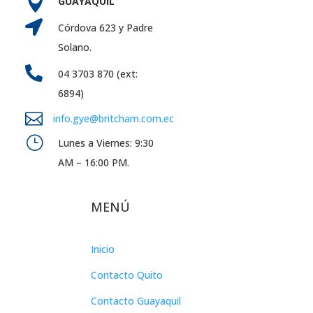

GUAYAQUIL

Córdova 623 y Padre
Solano.

04 3703 870 (ext:
6894)

info.gye@britcham.com.ec
}
Lunes a Viernes: 9:30
AM – 16:00 PM.
MENÚ
Inicio
Contacto Quito
Contacto Guayaquil