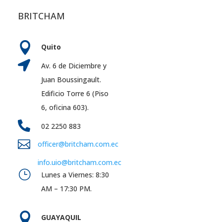
BRITCHAM

Quito

Av. 6 de Diciembre y
Juan Boussingault.
Edificio Torre 6 (Piso
6, oficina 603).

02 2250 883

officer@britcham.com.ec
info.uio@britcham.com.ec
}
Lunes a Viernes: 8:30
AM – 17:30 PM.

GUAYAQUIL