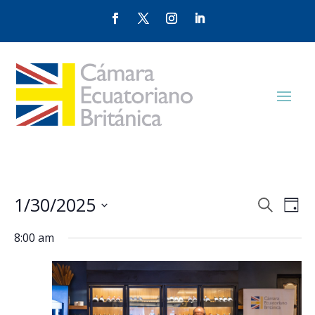
Events
Eve
1/30/2025
Search
Day
Vie
Search
Select
Nav
and
8:00 am
date.
Views
Naviga