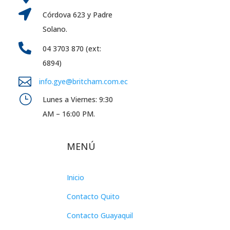

Córdova 623 y Padre
Solano.

04 3703 870 (ext:
6894)

info.gye@britcham.com.ec
}
Lunes a Viernes: 9:30
AM – 16:00 PM.
MENÚ
Inicio
Contacto Quito
Contacto Guayaquil