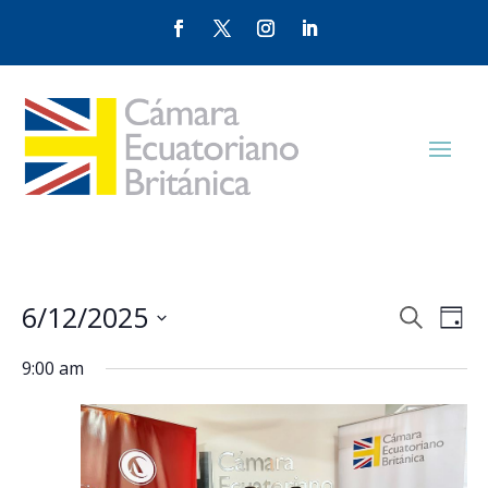
Events
Eve
6/12/2025
Search
Day
Vie
Search
Select
Nav
and
9:00 am
date.
Views
Naviga