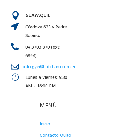

GUAYAQUIL

Córdova 623 y Padre
Solano.

04 3703 870 (ext:
6894)

info.gye@britcham.com.ec
}
Lunes a Viernes: 9:30
AM – 16:00 PM.
MENÚ
Inicio
Contacto Quito