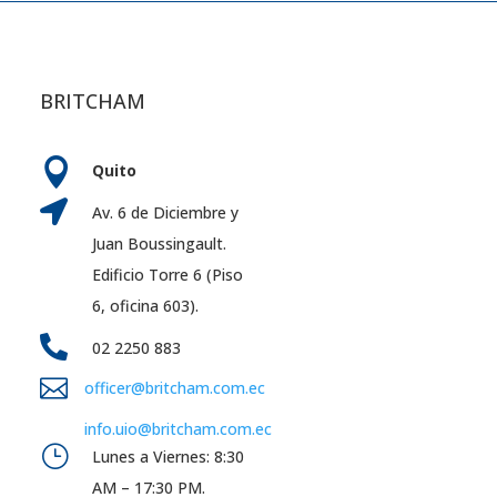
BRITCHAM

Quito

Av. 6 de Diciembre y
Juan Boussingault.
Edificio Torre 6 (Piso
6, oficina 603).

02 2250 883

officer@britcham.com.ec
info.uio@britcham.com.ec
}
Lunes a Viernes: 8:30
AM – 17:30 PM.