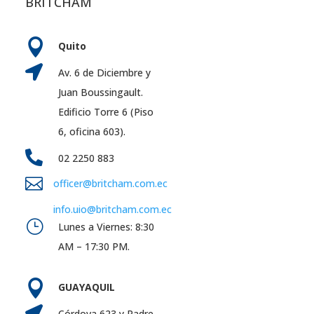
BRITCHAM

Quito

Av. 6 de Diciembre y
Juan Boussingault.
Edificio Torre 6 (Piso
6, oficina 603).

02 2250 883

officer@britcham.com.ec
info.uio@britcham.com.ec
}
Lunes a Viernes: 8:30
AM – 17:30 PM.

GUAYAQUIL

Córdova 623 y Padre