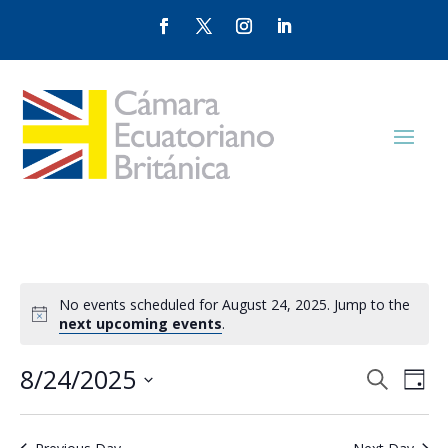
No events scheduled for August 24, 2025. Jump to the
next upcoming events
.
Events
Eve
8/24/2025
Search
Day
Vie
Search
Select
Nav
and
date.