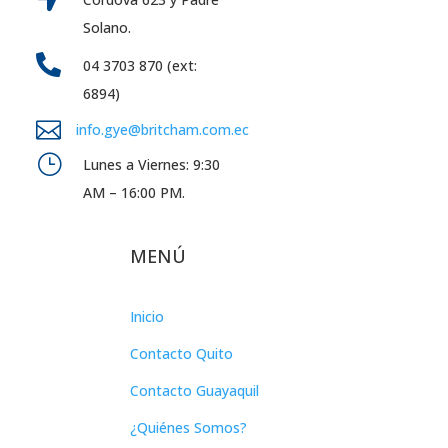
Solano.

04 3703 870 (ext:
6894)

info.gye@britcham.com.ec
}
Lunes a Viernes: 9:30
AM – 16:00 PM.
MENÚ
Inicio
Contacto Quito
Contacto Guayaquil
¿Quiénes Somos?