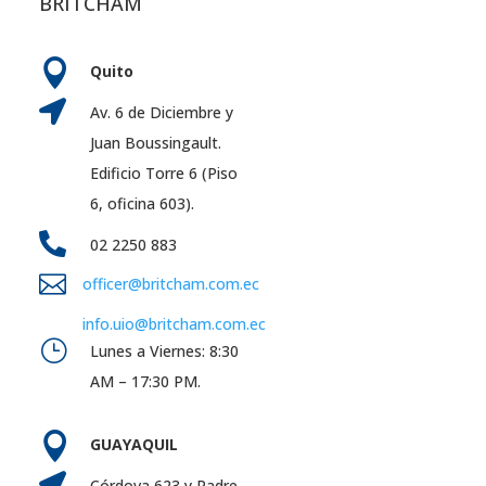
BRITCHAM

Quito

Av. 6 de Diciembre y
Juan Boussingault.
Edificio Torre 6 (Piso
6, oficina 603).

02 2250 883

officer@britcham.com.ec
info.uio@britcham.com.ec
}
Lunes a Viernes: 8:30
AM – 17:30 PM.

GUAYAQUIL

Córdova 623 y Padre