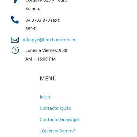
Solano.

04 3703 870 (ext:
6894)

info.gye@britcham.com.ec
}
Lunes a Viernes: 9:30
AM – 16:00 PM.
MENÚ
Inicio
Contacto Quito
Contacto Guayaquil
¿Quiénes Somos?