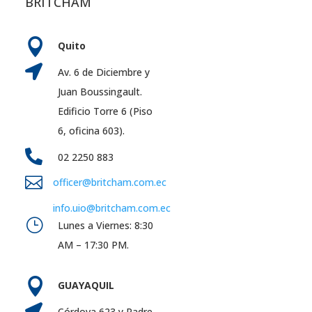
BRITCHAM

Quito

Av. 6 de Diciembre y
Juan Boussingault.
Edificio Torre 6 (Piso
6, oficina 603).

02 2250 883

officer@britcham.com.ec
info.uio@britcham.com.ec
}
Lunes a Viernes: 8:30
AM – 17:30 PM.

GUAYAQUIL

Córdova 623 y Padre