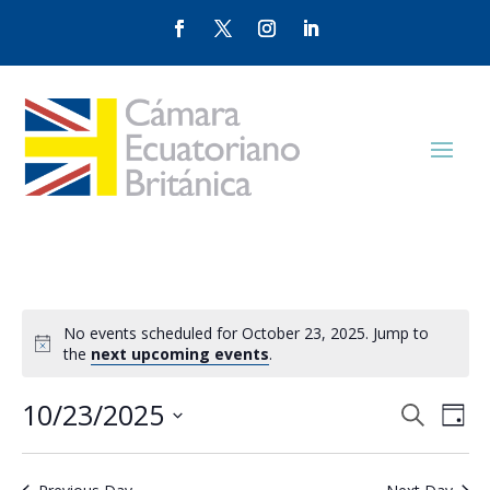
No events scheduled for October 23, 2025. Jump to
the
next upcoming events
.
Events
Eve
10/23/2025
Search
Day
Vie
Search
Select
Nav
and
date.