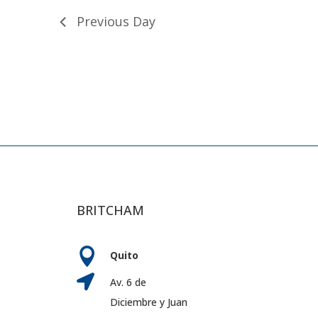
Previous Day
BRITCHAM

Quito

Av. 6 de
Diciembre y Juan