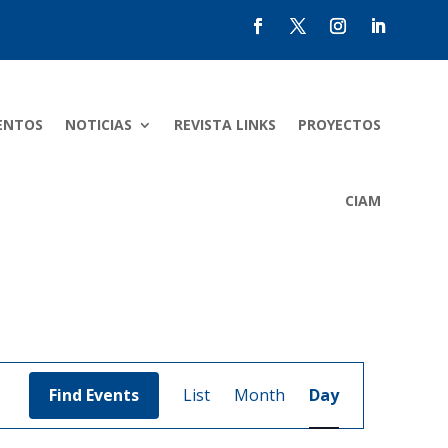
ENTOS
NOTICIAS
REVISTA LINKS
PROYECTOS
CIAM
Event
Views
Find Events
List
Month
Day
Navigation