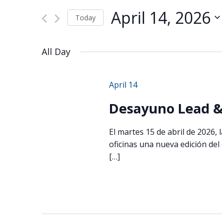
Views
for
Navigation
April 14, 2026
Events
Today
by
Select
Keyword.
date.
All Day
April 14
Desayuno Lead & 
El martes 15 de abril de 2026,
oficinas una nueva edición de
[…]