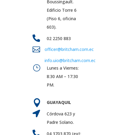
Boussingault.
Edificio Torre 6
(Piso 6, oficina
603).

02 2250 883

officer@britcham.com.ec
info.uio@britcham.com.ec
}
Lunes a Viernes:
8:30 AM – 17:30
PM.

GUAYAQUIL

Córdova 623 y
Padre Solano.

04 3703 870 (ext: