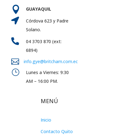

GUAYAQUIL

Córdova 623 y Padre
Solano.

04 3703 870 (ext:
6894)

info.gye@britcham.com.ec
}
Lunes a Viernes: 9:30
AM – 16:00 PM.
MENÚ
Inicio
Contacto Quito