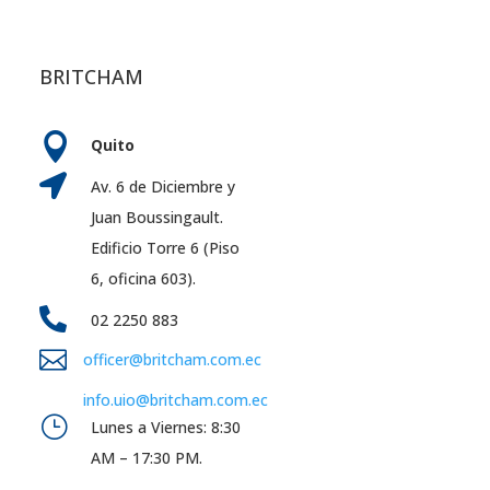
BRITCHAM

Quito

Av. 6 de Diciembre y
Juan Boussingault.
Edificio Torre 6 (Piso
6, oficina 603).

02 2250 883

officer@britcham.com.ec
info.uio@britcham.com.ec
}
Lunes a Viernes: 8:30
AM – 17:30 PM.