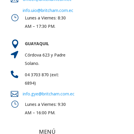
info.uio@britcham.com.ec
}
Lunes a Viernes: 8:30
AM – 17:30 PM.

GUAYAQUIL

Córdova 623 y Padre
Solano.

04 3703 870 (ext:
6894)

info.gye@britcham.com.ec
}
Lunes a Viernes: 9:30
AM – 16:00 PM.
MENÚ