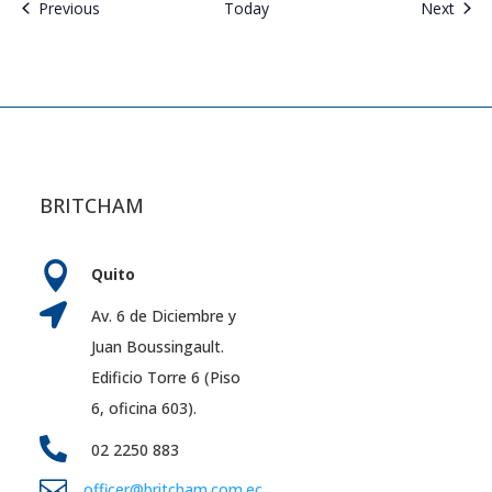
Events
Even
Previous
Today
Next
BRITCHAM

Quito

Av. 6 de Diciembre y
Juan Boussingault.
Edificio Torre 6 (Piso
6, oficina 603).

02 2250 883

officer@britcham.com.ec