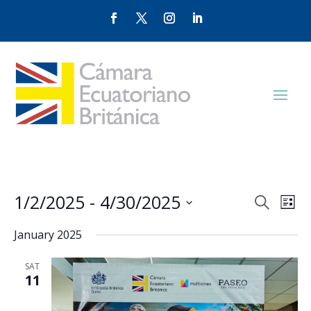
Events
Eve
1/2/2025
 - 
4/30/2025
Search
List
Vie
Search
Select
Nav
and
January 2025
date.
Views
SAT
Naviga
11