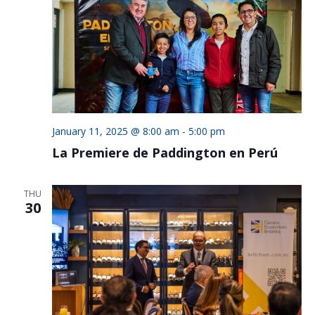
January 11, 2025 @ 8:00 am
-
5:00 pm
La Premiere de Paddington en Perú
THU
30