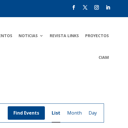
ENTOS
NOTICIAS
REVISTA LINKS
PROYECTOS
CIAM
Event
Views
Find Events
List
Month
Day
Navigation