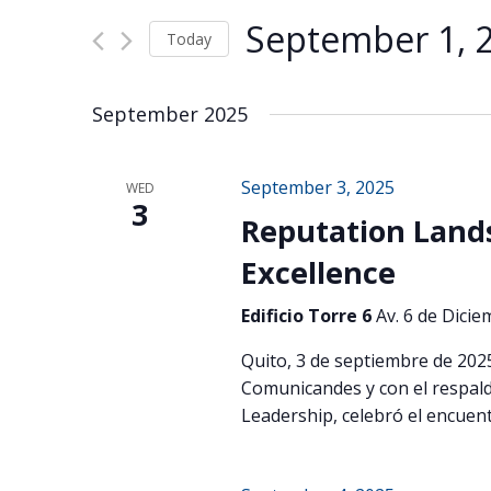
Views
for
Navigation
September 1, 
Events
Today
by
Select
Keyword.
date.
September 2025
September 3, 2025
WED
3
Reputation Land
Excellence
Edificio Torre 6
Av. 6 de Dicie
Quito, 3 de septiembre de 202
Comunicandes y con el respald
Leadership, celebró el encuen