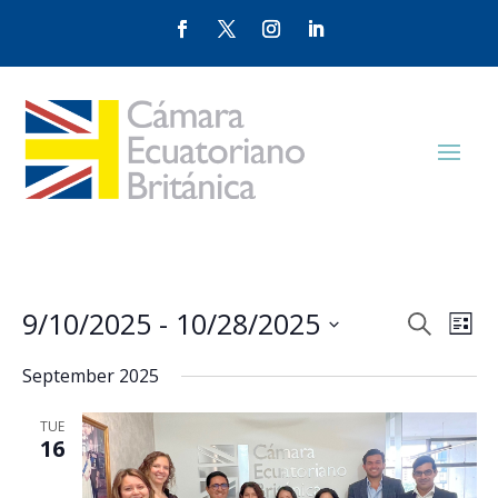
Events
Eve
9/10/2025
 - 
10/28/2025
Search
List
Vie
Search
Select
Nav
and
September 2025
date.
Views
TUE
Naviga
16