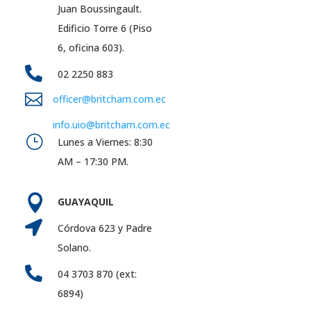
Juan Boussingault.
Edificio Torre 6 (Piso
6, oficina 603).

02 2250 883

officer@britcham.com.ec
info.uio@britcham.com.ec
}
Lunes a Viernes: 8:30
AM – 17:30 PM.

GUAYAQUIL

Córdova 623 y Padre
Solano.

04 3703 870 (ext:
6894)