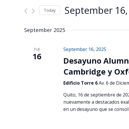
Views
for
Navigation
September 16,
Events
Today
by
Select
Keyword.
date.
September 2025
September 16, 2025
TUE
16
Desayuno Alumni
Cambridge y Oxf
Edificio Torre 6
Av. 6 de Dicie
Quito, 16 de septiembre de 20
nuevamente a destacados exal
en un desayuno que se consol