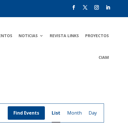
ENTOS
NOTICIAS
REVISTA LINKS
PROYECTOS
CIAM
Event
Views
Find Events
List
Month
Day
Navigation