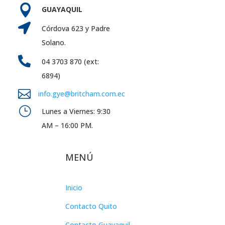

GUAYAQUIL

Córdova 623 y Padre
Solano.

04 3703 870 (ext:
6894)

info.gye@britcham.com.ec
}
Lunes a Viernes: 9:30
AM – 16:00 PM.
MENÚ
Inicio
Contacto Quito
Contacto Guayaquil