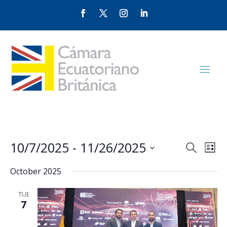
Events
Eve
10/7/2025
 - 
11/26/2025
Search
List
Vie
Search
Select
Nav
and
October 2025
date.
Views
TUE
Naviga
7