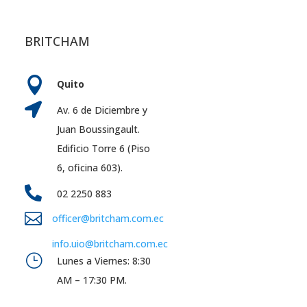
BRITCHAM

Quito

Av. 6 de Diciembre y
Juan Boussingault.
Edificio Torre 6 (Piso
6, oficina 603).

02 2250 883

officer@britcham.com.ec
info.uio@britcham.com.ec
}
Lunes a Viernes: 8:30
AM – 17:30 PM.