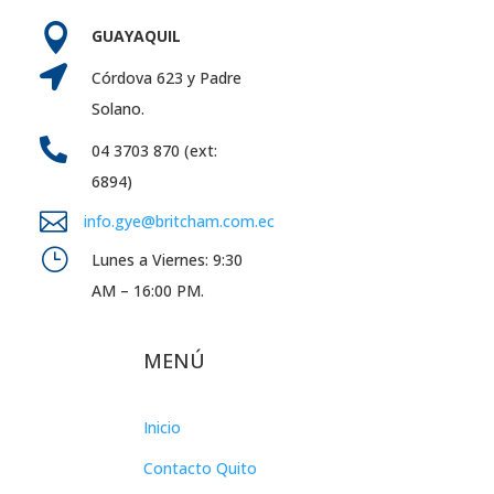

GUAYAQUIL

Córdova 623 y Padre
Solano.

04 3703 870 (ext:
6894)

info.gye@britcham.com.ec
}
Lunes a Viernes: 9:30
AM – 16:00 PM.
MENÚ
Inicio
Contacto Quito