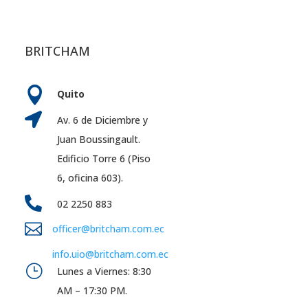
BRITCHAM

Quito

Av. 6 de Diciembre y
Juan Boussingault.
Edificio Torre 6 (Piso
6, oficina 603).

02 2250 883

officer@britcham.com.ec
info.uio@britcham.com.ec
}
Lunes a Viernes: 8:30
AM – 17:30 PM.