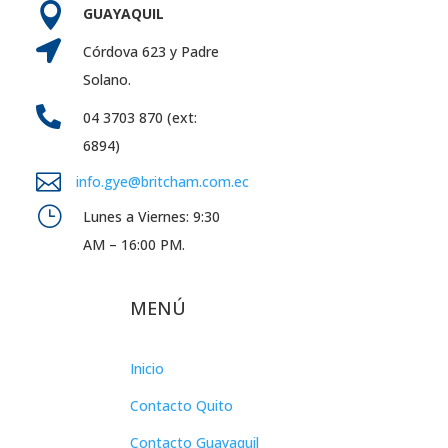

GUAYAQUIL

Córdova 623 y Padre
Solano.

04 3703 870 (ext:
6894)

info.gye@britcham.com.ec
}
Lunes a Viernes: 9:30
AM – 16:00 PM.
MENÚ
Inicio
Contacto Quito
Contacto Guayaquil