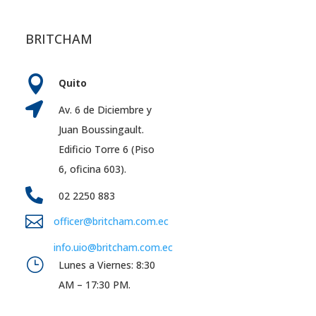
BRITCHAM

Quito

Av. 6 de Diciembre y
Juan Boussingault.
Edificio Torre 6 (Piso
6, oficina 603).

02 2250 883

officer@britcham.com.ec
info.uio@britcham.com.ec
}
Lunes a Viernes: 8:30
AM – 17:30 PM.