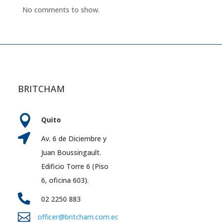
No comments to show.
BRITCHAM

Quito

Av. 6 de Diciembre y
Juan Boussingault.
Edificio Torre 6 (Piso
6, oficina 603).

02 2250 883

officer@britcham.com.ec