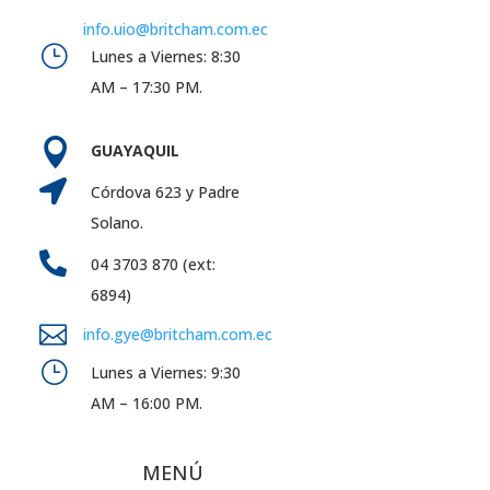
info.uio@britcham.com.ec
}
Lunes a Viernes: 8:30
AM – 17:30 PM.

GUAYAQUIL

Córdova 623 y Padre
Solano.

04 3703 870 (ext:
6894)

info.gye@britcham.com.ec
}
Lunes a Viernes: 9:30
AM – 16:00 PM.
MENÚ