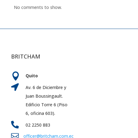
No comments to show.
BRITCHAM

Quito

Av. 6 de Diciembre y
Juan Boussingault.
Edificio Torre 6 (Piso
6, oficina 603).

02 2250 883

officer@britcham.com.ec