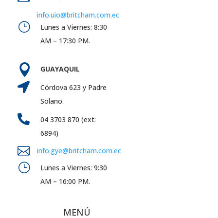
info.uio@britcham.com.ec
}
Lunes a Viernes: 8:30
AM – 17:30 PM.

GUAYAQUIL

Córdova 623 y Padre
Solano.

04 3703 870 (ext:
6894)

info.gye@britcham.com.ec
}
Lunes a Viernes: 9:30
AM – 16:00 PM.
MENÚ