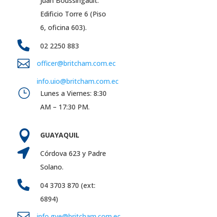
Juan Boussingault.
Edificio Torre 6 (Piso
6, oficina 603).

02 2250 883

officer@britcham.com.ec
info.uio@britcham.com.ec
}
Lunes a Viernes: 8:30
AM – 17:30 PM.

GUAYAQUIL

Córdova 623 y Padre
Solano.

04 3703 870 (ext:
6894)

info.gye@britcham.com.ec