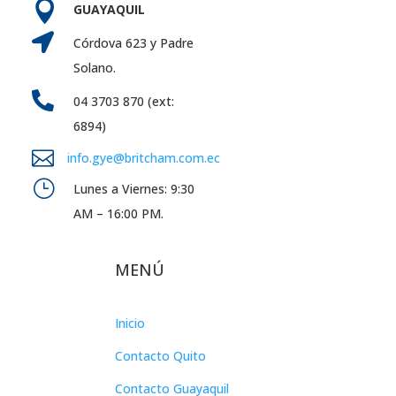

GUAYAQUIL

Córdova 623 y Padre
Solano.

04 3703 870 (ext:
6894)

info.gye@britcham.com.ec
}
Lunes a Viernes: 9:30
AM – 16:00 PM.
MENÚ
Inicio
Contacto Quito
Contacto Guayaquil