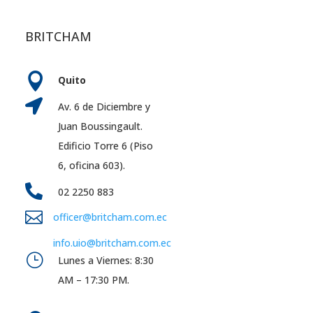
BRITCHAM

Quito

Av. 6 de Diciembre y
Juan Boussingault.
Edificio Torre 6 (Piso
6, oficina 603).

02 2250 883

officer@britcham.com.ec
info.uio@britcham.com.ec
}
Lunes a Viernes: 8:30
AM – 17:30 PM.