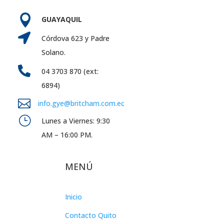

GUAYAQUIL

Córdova 623 y Padre
Solano.

04 3703 870 (ext:
6894)

info.gye@britcham.com.ec
}
Lunes a Viernes: 9:30
AM – 16:00 PM.
MENÚ
Inicio
Contacto Quito