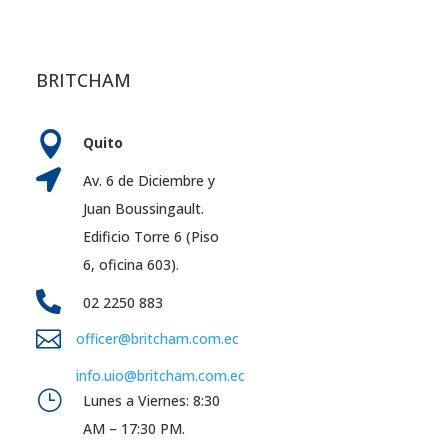
BRITCHAM

Quito

Av. 6 de Diciembre y
Juan Boussingault.
Edificio Torre 6 (Piso
6, oficina 603).

02 2250 883

officer@britcham.com.ec
info.uio@britcham.com.ec
}
Lunes a Viernes: 8:30
AM – 17:30 PM.