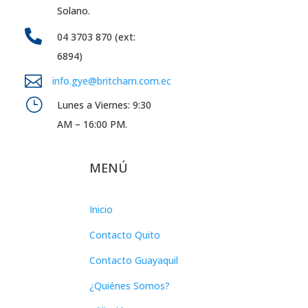
Solano.

04 3703 870 (ext:
6894)

info.gye@britcham.com.ec
}
Lunes a Viernes: 9:30
AM – 16:00 PM.
MENÚ
Inicio
Contacto Quito
Contacto Guayaquil
¿Quiénes Somos?