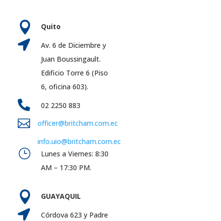

Quito

Av. 6 de Diciembre y
Juan Boussingault.
Edificio Torre 6 (Piso
6, oficina 603).

02 2250 883

officer@britcham.com.ec
info.uio@britcham.com.ec
}
Lunes a Viernes: 8:30
AM – 17:30 PM.

GUAYAQUIL

Córdova 623 y Padre