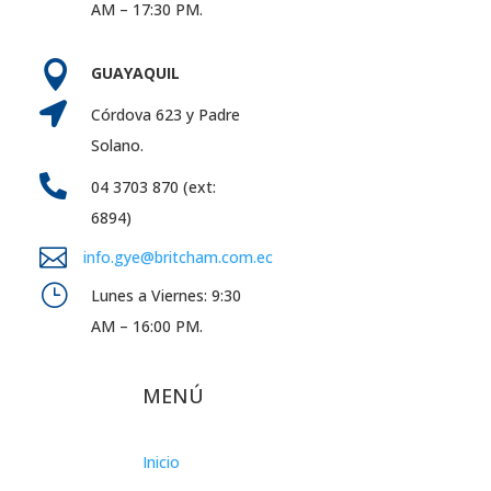
AM – 17:30 PM.

GUAYAQUIL

Córdova 623 y Padre
Solano.

04 3703 870 (ext:
6894)

info.gye@britcham.com.ec
}
Lunes a Viernes: 9:30
AM – 16:00 PM.
MENÚ
Inicio