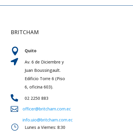
BRITCHAM

Quito

Av. 6 de Diciembre y
Juan Boussingault.
Edificio Torre 6 (Piso
6, oficina 603).

02 2250 883

officer@britcham.com.ec
info.uio@britcham.com.ec
}
Lunes a Viernes: 8:30