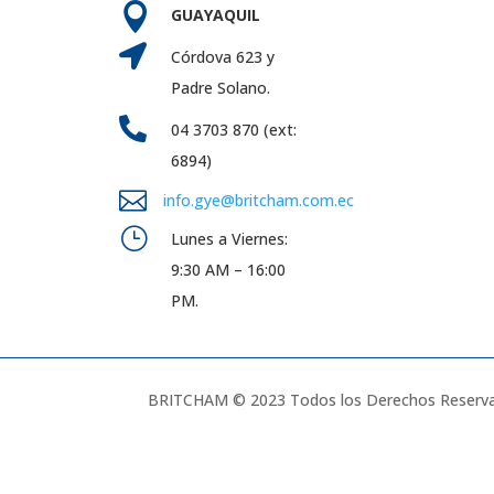

GUAYAQUIL

Córdova 623 y
Padre Solano.

04 3703 870 (ext:
6894)

info.gye@britcham.com.ec
}
Lunes a Viernes:
9:30 AM – 16:00
PM.
BRITCHAM © 2023 Todos los Derechos Reserva