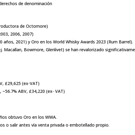
derechos de denominación
(productora de Octomore)
 2003, 2006, 2007)
0 años, 2021) y Oro en los World Whisky Awards 2023 (Rum Barrel).
ej. Macallan, Bowmore, Glenlivet) se han revalorizado significativam
, £29,625 (ex-VAT)
s, ~56.7% ABV, £34,220 (ex- VAT)
-años obtuvo Oro en los WWA.
os o salir antes vía venta privada o embotellado propio.