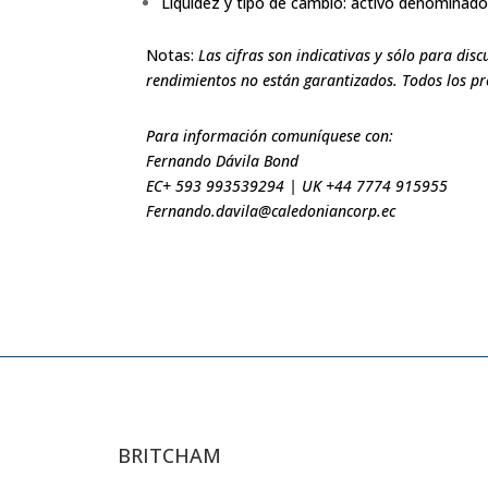
Liquidez y tipo de cambio: activo denominad
Notas:
Las cifras son indicativas y sólo para dis
rendimientos no están garantizados. Todos los p
Para información comuníquese con:
Fernando Dávila Bond
EC+ 593 993539294 | UK +44 7774 915955
Fernando.davila@caledoniancorp.ec
BRITCHAM