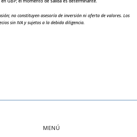
o en GBP; el momento de salida es determinante.
cusión; no constituyen asesoría de
inversión ni oferta de valores. Los
recios
sin IVA y sujetos a la debida diligencia.
MENÚ