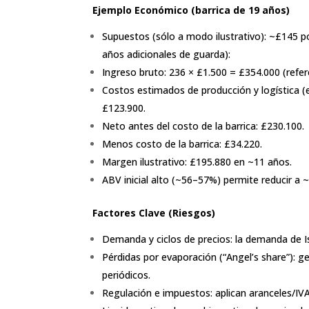
Ejemplo Económico (barrica de 19 años)
Supuestos (sólo a modo ilustrativo): ~£145 po
años adicionales de guarda):
Ingreso bruto: 236 × £1.500 = £354.000 (refer
Costos estimados de producción y logística (
£123.900.
Neto antes del costo de la barrica: £230.100.
Menos costo de la barrica: £34.220.
Margen ilustrativo: £195.880 en ~11 años.
ABV inicial alto (~56–57%) permite reducir a
Factores Clave (Riesgos)
Demanda y ciclos de precios: la demanda de I
Pérdidas por evaporación (“Angel’s share”):
periódicos.
Regulación e impuestos: aplican aranceles/IV