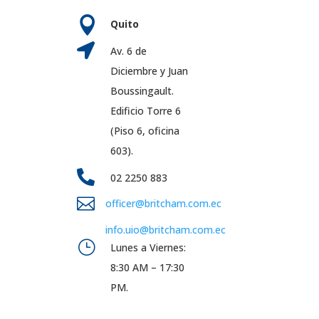

Quito

Av. 6 de
Diciembre y Juan
Boussingault.
Edificio Torre 6
(Piso 6, oficina
603).

02 2250 883

officer@britcham.com.ec
info.uio@britcham.com.ec
}
Lunes a Viernes:
8:30 AM – 17:30
PM.