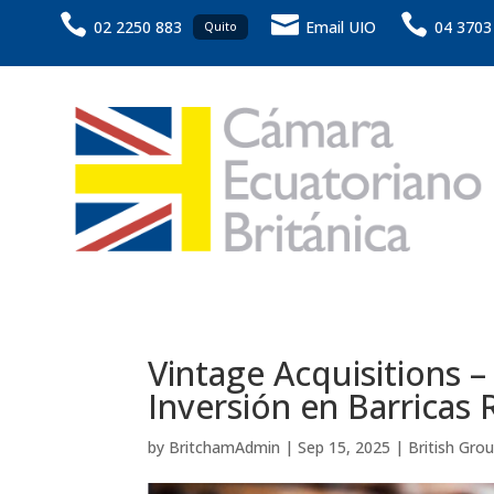



02 2250 883
Email UIO
04 3703
Quito
Vintage Acquisitions 
Inversión en Barricas 
by
BritchamAdmin
|
Sep 15, 2025
|
British Gro