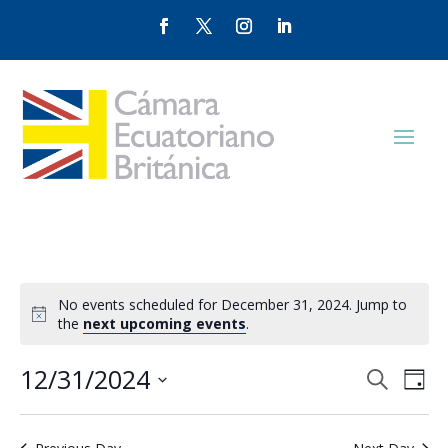
No events scheduled for December 31, 2024. Jump to
the
next upcoming events
.
Events
Eve
12/31/2024
Search
Day
Vie
Search
Select
Nav
and
date.