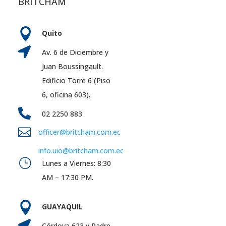
BRITCHAM

Quito

Av. 6 de Diciembre y
Juan Boussingault.
Edificio Torre 6 (Piso
6, oficina 603).

02 2250 883

officer@britcham.com.ec
info.uio@britcham.com.ec
}
Lunes a Viernes: 8:30
AM – 17:30 PM.

GUAYAQUIL

Córdova 623 y Padre