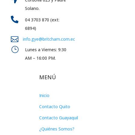
Solano.

04 3703 870 (ext:
6894)

info.gye@britcham.com.ec
}
Lunes a Viernes: 9:30
AM – 16:00 PM.
MENÚ
Inicio
Contacto Quito
Contacto Guayaquil
¿Quiénes Somos?