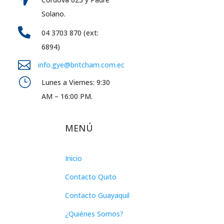
Solano.

04 3703 870 (ext:
6894)

info.gye@britcham.com.ec
}
Lunes a Viernes: 9:30
AM – 16:00 PM.
MENÚ
Inicio
Contacto Quito
Contacto Guayaquil
¿Quiénes Somos?