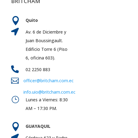
BRITCHAM

Quito

Av. 6 de Diciembre y
Juan Boussingault.
Edificio Torre 6 (Piso
6, oficina 603).

02 2250 883

officer@britcham.com.ec
info.uio@britcham.com.ec
}
Lunes a Viernes: 8:30
AM – 17:30 PM.

GUAYAQUIL

Córdova 623 y Padre