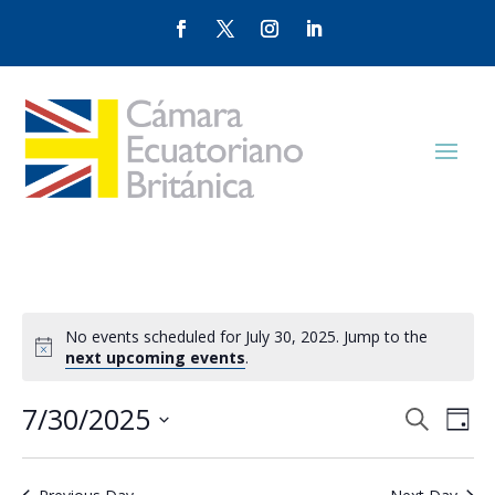
No events scheduled for July 30, 2025. Jump to the
next upcoming events
.
Events
Eve
7/30/2025
Search
Day
Vie
Search
Select
Nav
and
date.