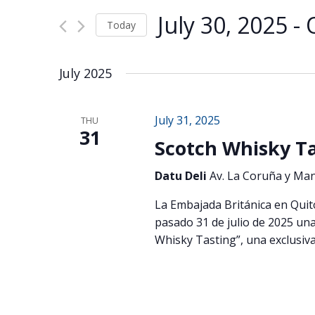
Views
for
Navigation
July 30, 2025
 - 
Events
Today
by
Select
Keyword.
date.
July 2025
July 31, 2025
THU
31
Scotch Whisky Ta
Datu Deli
Av. La Coruña y Man
La Embajada Británica en Quito
pasado 31 de julio de 2025 un
Whisky Tasting”, una exclusiva