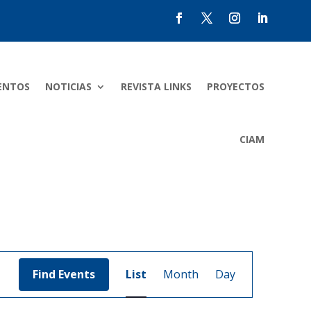
ENTOS
NOTICIAS
REVISTA LINKS
PROYECTOS
CIAM
Event
Views
Find Events
List
Month
Day
Navigation