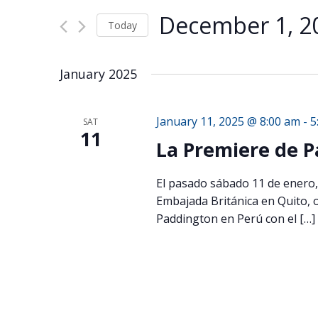
Views
for
Navigation
December 1, 2
Events
Today
by
Select
Keyword.
date.
January 2025
January 11, 2025 @ 8:00 am
-
5
SAT
11
La Premiere de 
El pasado sábado 11 de enero,
Embajada Británica en Quito, o
Paddington en Perú con el […]