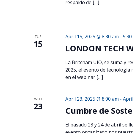
respaldo de […]
April 15, 2025 @ 8:30 am
-
9:30
TUE
15
LONDON TECH W
La Britcham UIO, se suma y r
2025, el evento de tecnología 
en el webinar […]
April 23, 2025 @ 8:00 am
-
Apri
WED
23
Cumbre de Sosten
El pasado 23 y 24 de abril se l
evento organizado por nuestro 