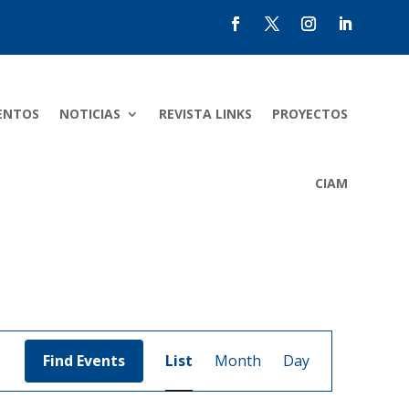
ENTOS
NOTICIAS
REVISTA LINKS
PROYECTOS
CIAM
Event
Views
Find Events
List
Month
Day
Navigation